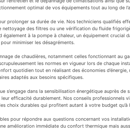
r l’entretien et le dépannage de climatisations ainsi que su
tionnement optimal de vos équipements tout au long de l’
pour prolonger sa durée de vie. Nos techniciens qualifiés ef
nettoyage des filtres ou une vérification du fluide frigori
tend également à la pompe à chaleur, un équipement crucial
e pour minimiser les désagréments.
annage de chaudières, notamment celles fonctionnant au ga
scrupuleusement les normes en vigueur lors de chaque insta
nfort quotidien tout en réalisant des économies d’énergie,
aires adaptés aux besoins spécifiques.
e s’engage dans la sensibilisation énergétique auprès de s
er leur efficacité durablement. Nos conseils professionnels
 choix durables qui profitent autant à votre budget qu’à 
bles pour répondre aux questions concernant vos installatio
ne amélioration immédiate du confort thermique mais aussi