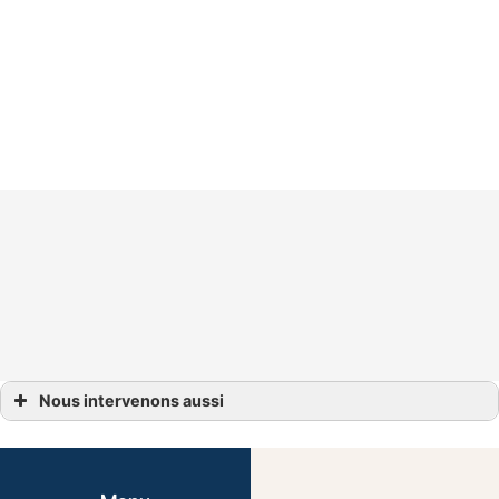
Nous intervenons aussi
Installation pompes à chaleur
Installation pompes à chaleur Bègles
Installation pompes à chaleur Villenave-d’Ornon
Installation pompes à chaleur Bordeaux
Installation pompes à chaleur Cestas