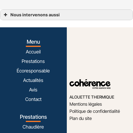
Nous intervenons aussi
Climatisation
Climatisation Bègles
Climatisation Villenave-d’Ornon
Climatisation Cestas
Climatisation Saint-Jean-d’Illac
Menu
Climatisation Saint-Médard-en-Jalles
Climatisation Eysines
Accueil
Climatisation Bruges
Climatisation Le Bouscat
Prestations
Climatisation Mérignac
Climatisation Pessac
Écoresponsable
Climatisation Talence
Climatisation Gradignan
Actualités
Avis
ALOUETTE THERMIQUE
Contact
Mentions légales
Politique de confidentialité
Prestations
Plan du site
Chaudière